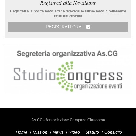
Registrati alla Newsletter
Registrati alla nostra newsletter e riceverai le ultime news direttamente
nella tua casella!
REGISTRATI ORA!
As.CG - Associazione Campana Glaucoma
Home
/
Mission
/
News
/
Video
/
Statuto
/
Consiglio